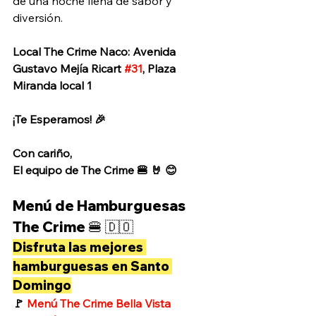
de una noche llena de sabor y 
diversión. 
Local The Crime Naco: Avenida 
Gustavo Mejía Ricart 
#31
, Plaza 
Miranda local 1
¡Te Esperamos! 🎉
Con cariño, 
El equipo de The Crime 🍔 🤘 😊
Menú de Hamburguesas 
The Crime 🍔 🇩🇴
Disfruta las mejores 
hamburguesas en Santo 
Domingo
🚩 
Menú The Crime Bella Vista