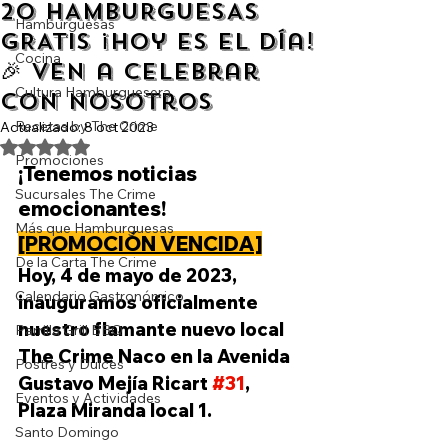
20 HAMBURGUESAS
Hamburguesas
GRATIS ¡Hoy es el día!
Cocina
🎉 Ven a celebrar
Cultura Hamburguesera
con nosotros
Recetas by The Crime
Actualizado:
8 oct 2023
Obtuvo NaN de 5 estrellas.
Promociones
¡Tenemos noticias 
Sucursales The Crime
emocionantes! 
Más que Hamburguesas
[PROMOCIÓN VENCIDA]
De la Carta The Crime
Hoy, 4 de mayo de 2023, 
Calendario Gastronómico
inauguramos oficialmente 
nuestro flamante nuevo local 
Parrilla Grill BBQ
The Crime Naco en la Avenida 
Postres y Dulces
Gustavo Mejía Ricart 
#31
, 
Eventos y Actividades
Plaza Miranda local 1. 
Santo Domingo