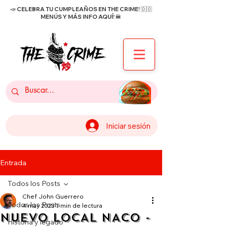
📣 CELEBRA TU CUMPLEAÑOS EN THE CRIME! 🇩🇴
MENÚS Y MÁS INFO AQUÍ! 🍔
Iniciar sesión
Entrada
Todos los Posts
Chef John Guerrero
Todos los Posts
4 may 2023
1 min de lectura
NUEVO LOCAL NACO -
Historia y legado