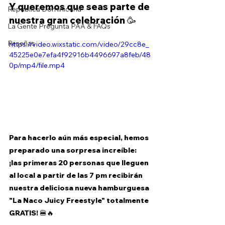
Y queremos que seas parte de 
República Dominicana
nuestra gran celebración 🥳
La Gente Pregunta PAA & FAQs
Reseñas
https://video.wixstatic.com/video/29cc8e_
45225e0e7efa4f92916b4496697a8feb/48
0p/mp4/file.mp4
Para hacerlo aún más especial, hemos 
preparado una sorpresa increíble: 
¡las primeras 20 personas que lleguen 
al local a partir de las 7 pm recibirán 
nuestra deliciosa nueva hamburguesa 
"La Naco Juicy Freestyle" totalmente 
GRATIS! 🍔🔥