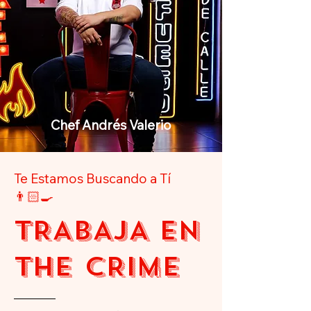
Chef Andrés Valerio
Te Estamos Buscando a Tí
👨🏻‍🍳
TRABAJA EN
THE CRIME