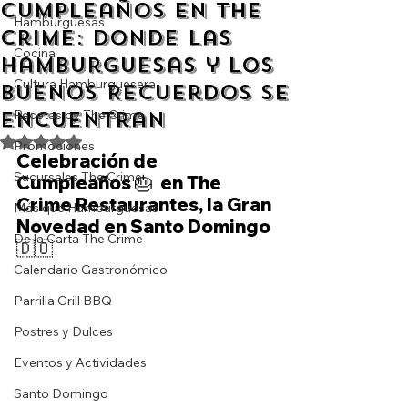
Cumpleaños en The
Hamburguesas
Crime: Donde las
Cocina
Hamburguesas y los
Cultura Hamburguesera
Buenos Recuerdos se
Encuentran
Recetas by The Crime
Obtuvo NaN de 5 estrellas.
Promociones
Celebración de 
Sucursales The Crime
Cumpleaños 🎂  en The 
Crime Restaurantes, la Gran 
Más que Hamburguesas
Novedad en Santo Domingo 
De la Carta The Crime
🇩🇴
Calendario Gastronómico
Parrilla Grill BBQ
Postres y Dulces
Eventos y Actividades
Santo Domingo