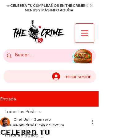
📣 CELEBRA TU CUMPLEAÑOS EN THE CRIME! 🇩🇴
MENÚS Y MÁS INFO AQUÍ! 🍔
Iniciar sesión
Entrada
Todos los Posts
Chef John Guerrero
Todos los Posts
24 nov 2023
8 min de lectura
Celebra tu
Historia y legado