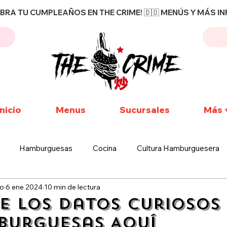
EBRA TU CUMPLEAÑOS EN THE CRIME! 🇩🇴 MENÚS Y MÁS INF
Inicio
Menus
Sucursales
Más 
Hamburguesas
Cocina
Cultura Hamburguesera
ro
6 ene 2024
10 min de lectura
he Crime
Más que Hamburguesas
De la Carta The Crime
e los Datos Curiosos
burguesas Aquí