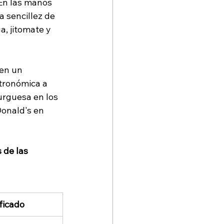
En las manos 
 sencillez de 
, jitomate y 
en un 
tronómica a 
urguesa en los 
onald's en 
 de las 
ficado