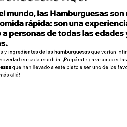
rrilla Grill BBQ
Postres y Dulces
Eventos y Actividades
trellas.
el mundo, las Hamburguesas son 
omida rápida: son una experiencia
ente Pregunta PAA & FAQs
Reseñas
 a personas de todas las edades 
s.
s y 
ingredientes de las hamburguesas
 que varían infi
 novedad en cada mordida. ¡Prepárate para conocer las
uesas
 que han llevado a este plato a ser uno de los favo
más allá!