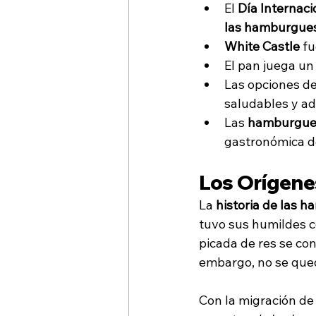
El 
Día Internaci
las hamburgue
White Castle
 f
El pan juega un 
Las opciones d
saludables y ad
Las 
hamburgues
gastronómica d
Los Orígene
La 
historia de las 
tuvo sus humildes c
picada de res se co
embargo, no se que
Con la migración de