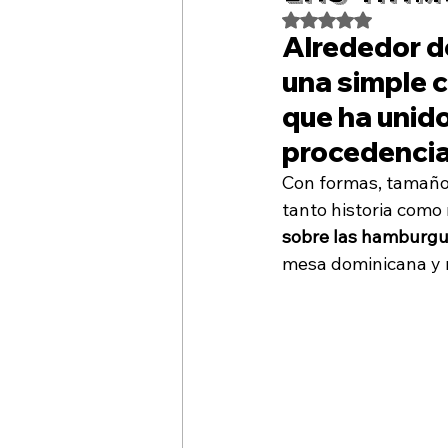
Calendario Gastronómico
Pa
Obtuvo NaN de 5 es
Alrededor d
una simple c
República Dominicana
La G
que ha unido
procedencia
Con formas, tamaño
tanto historia como
sobre las hamburg
mesa dominicana y 