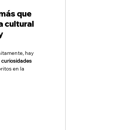
Santo Domingo
más que 
 cultural 
y 
nitamente, hay 
 
curiosidades 
ritos en la 