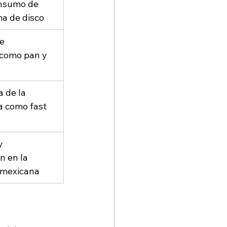
onsumo de 
ma de disco
e 
 como pan y 
a de la 
 como fast 
y 
n en la 
 mexicana