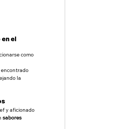
en el 
icionarse como 
a encontrado 
ejando la 
os
f y aficionado 
n 
sabores 