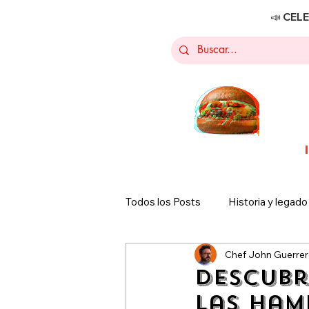
📣 CEL
Todos los Posts
Historia y legado
Chef John Guerre
Promociones
Sucursales T
Descubr
las Ham