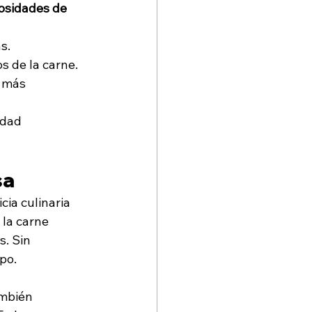
osidades de 
s.
s de la carne.
 más 
idad 
sa
cia culinaria 
la carne 
. Sin 
po.
ambién 