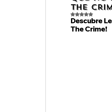
Calendario Gastronómico
Pa
The Crim
Obtuvo NaN de 5 es
Descubre Le
República Dominicana
La G
The Crime!