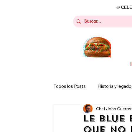
📣 CEL
Todos los Posts
Historia y legado
Chef John Guerre
Promociones
Sucursales T
Le Blue
que no 