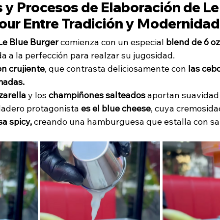
 y Procesos de Elaboración de Le 
Tour Entre Tradición y Modernidad
Le Blue Burger
 comienza con un especial
 blend de 6 oz
a a la perfección para realzar su jugosidad. 
n crujiente
, que contrasta deliciosamente con 
las cebo
adas. 
arella
 y los 
champiñones salteados
 aportan suavidad
rdadero protagonista
 es el blue cheese
, cuya cremosida
sa spicy,
 creando una hamburguesa que estalla con sa