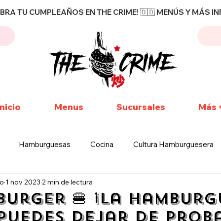
EBRA TU CUMPLEAÑOS EN THE CRIME! 🇩🇴 MENÚS Y MÁS INF
Inicio
Menus
Sucursales
Más 
Hamburguesas
Cocina
Cultura Hamburguesera
ro
1 nov 2023
2 min de lectura
he Crime
Más que Hamburguesas
De la Carta The Crime
 Burger 🍔 ¡La Hambur
puedes dejar de prob