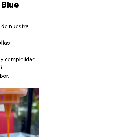
Blue 
 
de nuestra 
llas 
 y complejidad 
d 
bor.