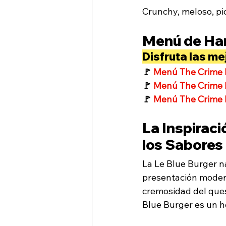
Crunchy, meloso, pic
Menú de Ham
Disfruta las 
🚩 
Menú The Crime B
🚩 
Menú The Crime
🚩 
Menú The Crime 
La Inspiraci
los Sabores 
La Le Blue Burger n
presentación modern
cremosidad del ques
Blue Burger es un h