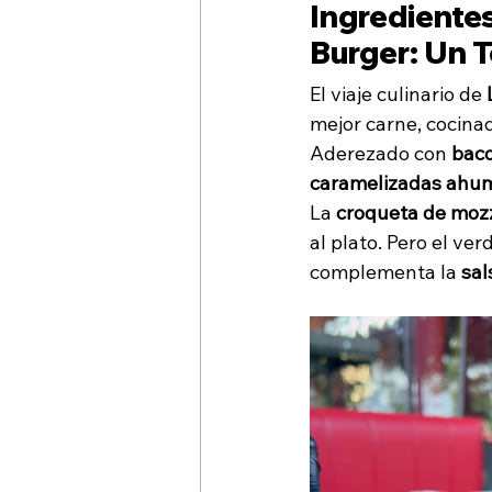
Ingredientes
Burger: Un 
El viaje culinario de 
mejor carne, cocinad
Aderezado con 
baco
caramelizadas ahum
La 
croqueta de mozz
al plato. Pero el ve
complementa la 
sal