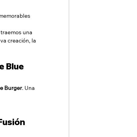
 memorables 
e traemos una 
a creación, la 
e Blue 
ue Burger
. Una 
Fusión 