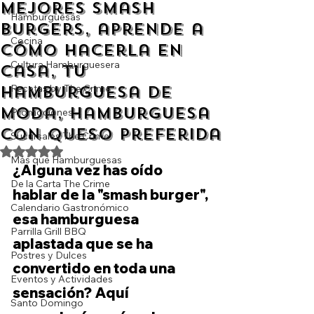
mejores Smash
Hamburguesas
Burgers, aprende a
Cocina
cómo hacerla en
Cultura Hamburguesera
casa, tu
hamburguesa de
Recetas by The Crime
moda, hamburguesa
Promociones
con queso preferida
Sucursales The Crime
Obtuvo NaN de 5 estrellas.
Más que Hamburguesas
¿Alguna vez has oído 
De la Carta The Crime
hablar de la "smash burger", 
Calendario Gastronómico
esa hamburguesa 
Parrilla Grill BBQ
aplastada que se ha 
Postres y Dulces
convertido en toda una 
Eventos y Actividades
sensación? Aquí 
Santo Domingo