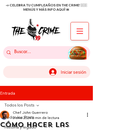
📣 CELEBRA TU CUMPLEAÑOS EN THE CRIME! 🇩🇴
MENÚS Y MÁS INFO AQUÍ! 🍔
Iniciar sesión
Entrada
Todos los Posts
Chef John Guerrero
Todos los Posts
3 ene 2024
6 min de lectura
Cómo hacer las
Historia y legado